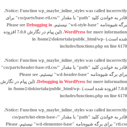
.
Notice
: Function wp_maybe_inline_styles was called
incorrectly
قادر به خواندن کلید "path" با مقدار "/css/parts/base-rtl.css" برای
برگه شیوه‌نامه "wd-style-base" نیستیم. Please see
Debugging in
WordPress
for more information. (این پیام در نگارش 7.0.0 افزوده
شده است.) in
/home2/doktortala/public_html/wp-
includes/functions.php
on line
6170
.
Notice
: Function wp_maybe_inline_styles was called
incorrectly
قادر به خواندن کلید "path" با مقدار "/css/parts/header-base-rtl.css"
برای برگه شیوه‌نامه "wd-header-base" نیستیم. Please see
Debugging in WordPress
for more information. (این پیام در نگارش
7.0.0 افزوده شده است.) in
/home2/doktortala/public_html/wp-
includes/functions.php
on line
6170
.
Notice
: Function wp_maybe_inline_styles was called
incorrectly
قادر به خواندن کلید "path" با مقدار "/css/parts/int-elem-base-
rtl.css" برای برگه شیوه‌نامه "wd-elementor-base" نیستیم. Please