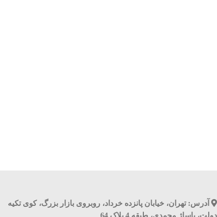
آدرس: تهران، خیابان پانزده خرداد، روبروی بازار بزرگ، کوی تکیه
دولت، پاساژ محمدی، طبقه 4 پلاک 64