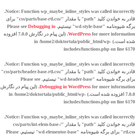
.
Notice
: Function wp_maybe_inline_styles was called
incorrectly
قادر به خواندن کلید "path" با مقدار "/css/parts/base-rtl.css" برای
برگه شیوه‌نامه "wd-style-base" نیستیم. Please see
Debugging in
WordPress
for more information. (این پیام در نگارش 7.0.0 افزوده
شده است.) in
/home2/doktortala/public_html/wp-
includes/functions.php
on line
6170
.
Notice
: Function wp_maybe_inline_styles was called
incorrectly
قادر به خواندن کلید "path" با مقدار "/css/parts/header-base-rtl.css"
برای برگه شیوه‌نامه "wd-header-base" نیستیم. Please see
Debugging in WordPress
for more information. (این پیام در نگارش
7.0.0 افزوده شده است.) in
/home2/doktortala/public_html/wp-
includes/functions.php
on line
6170
.
Notice
: Function wp_maybe_inline_styles was called
incorrectly
قادر به خواندن کلید "path" با مقدار "/css/parts/int-elem-base-
rtl.css" برای برگه شیوه‌نامه "wd-elementor-base" نیستیم. Please